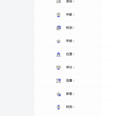
身份：
年龄：
性别：
学校：
位置：
评分：
流量：
标签：
时间：