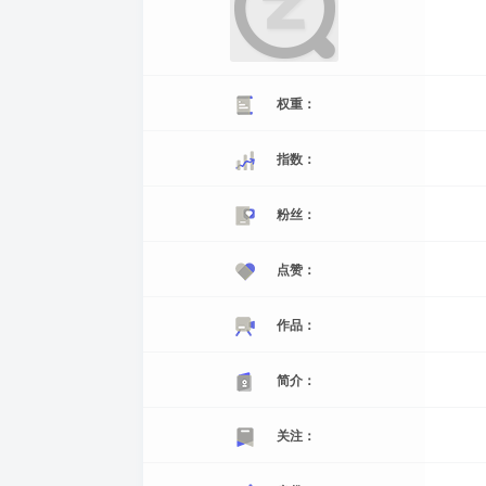
权重：
指数：
粉丝：
点赞：
作品：
简介：
关注：