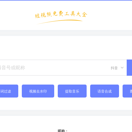
抖音
禁词过滤
视频去水印
提取音乐
语音合成
昵称：