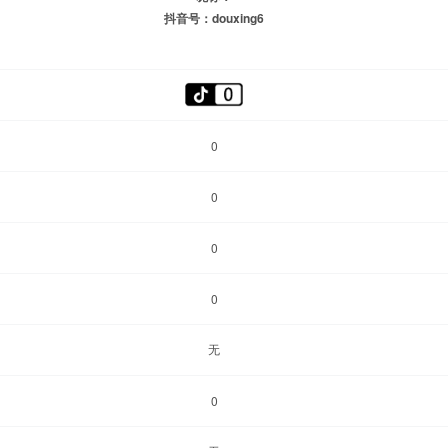
抖音号：douxing6
0
0
0
0
无
0