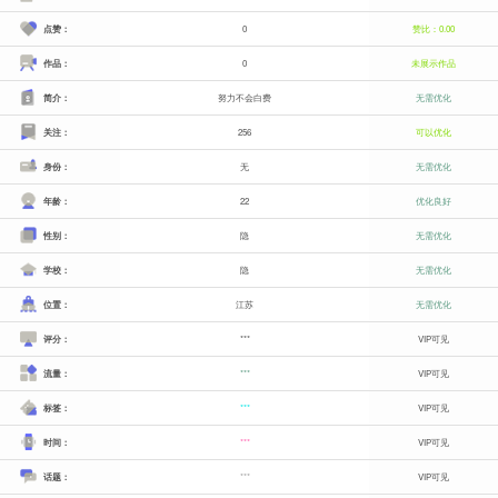
点赞：
0
赞比：0.00
作品：
0
未展示作品
简介：
努力不会白费
无需优化
关注：
256
可以优化
身份：
无
无需优化
年龄：
22
优化良好
性别：
隐
无需优化
学校：
隐
无需优化
位置：
江苏
无需优化
评分：
***
VIP可见
流量：
***
VIP可见
标签：
***
VIP可见
时间：
***
VIP可见
话题：
***
VIP可见