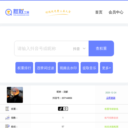
首页
会员中心
抖音
查权重
权重排行
违禁词过滤
视频去水印
提取音乐
更多>
昵称：泷默
2025-12-24
立即更新
抖音号：207144856
权重：
权重等级较低
指数：
1
账号指数较差
粉丝：
97
粉丝未能检测