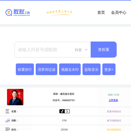
首页
会员中心
抖音
查权重
权重排行
违禁词过滤
视频去水印
提取音乐
更多>
昵称：臧其超生意经
2025-12-29
立即更新
抖音号：34688367761
权重：
权重等级较优
指数：
5780
账号指数较优
粉丝：
225306
粉丝质量较高