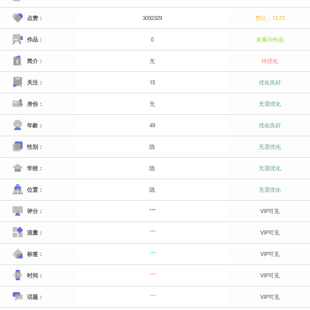
点赞：
3092329
赞比：13.73
作品：
0
未展示作品
简介：
无
待优化
关注：
15
优化良好
身份：
无
无需优化
年龄：
49
优化良好
性别：
隐
无需优化
学校：
隐
无需优化
位置：
隐
无需优化
评分：
***
VIP可见
流量：
***
VIP可见
标签：
***
VIP可见
时间：
***
VIP可见
话题：
***
VIP可见