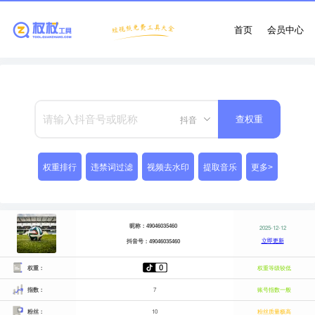
首页
会员中心
抖音
查权重
权重排行
违禁词过滤
视频去水印
提取音乐
更多>
昵称：49046035460
2025-12-12
立即更新
抖音号：49046035460
权重：
权重等级较低
指数：
7
账号指数一般
粉丝：
10
粉丝质量极高