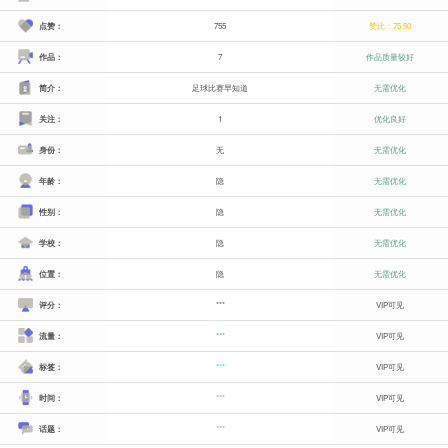
点赞：
755
赞比：75.50
作品：
7
作品质量较好
简介：
足球比赛早知道
无需优化
关注：
1
优化良好
身份：
无
无需优化
年龄：
隐
无需优化
性别：
隐
无需优化
学校：
隐
无需优化
位置：
隐
无需优化
评分：
***
VIP可见
流量：
***
VIP可见
标签：
***
VIP可见
时间：
***
VIP可见
话题：
***
VIP可见