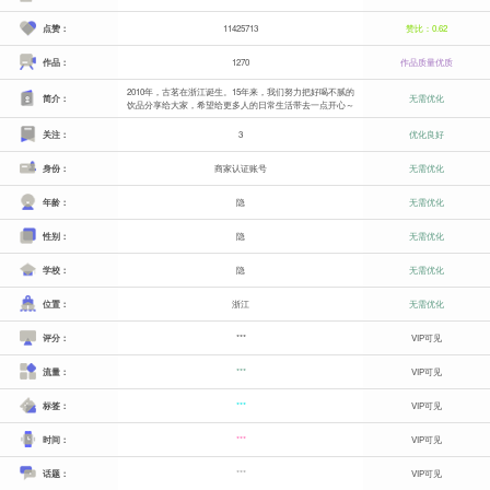
点赞：
11425713
赞比：0.62
作品：
1270
作品质量优质
2010年，古茗在浙江诞生。15年来，我们努力把好喝不腻的
简介：
无需优化
饮品分享给大家，希望给更多人的日常生活带去一点开心～
关注：
3
优化良好
身份：
商家认证账号
无需优化
年龄：
隐
无需优化
性别：
隐
无需优化
学校：
隐
无需优化
位置：
浙江
无需优化
评分：
***
VIP可见
流量：
***
VIP可见
标签：
***
VIP可见
时间：
***
VIP可见
话题：
***
VIP可见