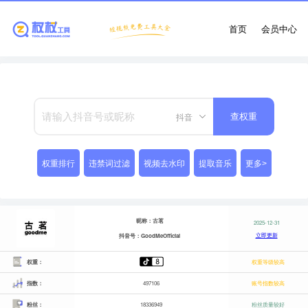
首页
会员中心
抖音
查权重
权重排行
违禁词过滤
视频去水印
提取音乐
更多>
昵称：古茗
2025-12-31
立即更新
抖音号：GoodMeOfficial
权重：
权重等级较高
指数：
497106
账号指数较高
粉丝：
18336949
粉丝质量较好