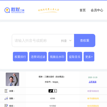
首页
会员中心
抖音
查权重
权重排行
违禁词过滤
视频去水印
提取音乐
更多>
昵称：三藏生意经（助农甄选）
2025-12-29
立即更新
抖音号：Szgqx_
权重：
权重等级较优
指数：
42088
账号指数较高
粉丝：
1413542
粉丝质量较高