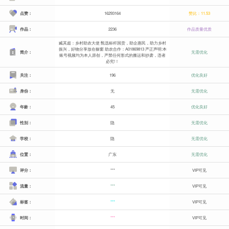
点赞：
16293164
赞比：11.53
作品：
2236
作品质量优质
臧其超：乡村助农大使 甄选标杆国货，助企惠民，助力乡村
振兴，好物分享放在橱窗 助农合作：A01869813 严正声明:本
简介：
无需优化
账号视频均为本人原创，严禁任何形式的搬运和抄袭，违者
必究!！
关注：
196
优化良好
身份：
无
无需优化
年龄：
45
优化良好
性别：
隐
无需优化
学校：
隐
无需优化
位置：
广东
无需优化
评分：
***
VIP可见
流量：
***
VIP可见
标签：
***
VIP可见
时间：
***
VIP可见