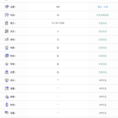
点赞：
898
赞比：4.05
作品：
28
作品质量较好
🔍三班小卖铺
简介：
无需优化
关注：
6
优化良好
身份：
无
无需优化
年龄：
隐
无需优化
性别：
隐
无需优化
学校：
隐
无需优化
位置：
隐
无需优化
评分：
***
VIP可见
流量：
***
VIP可见
标签：
***
VIP可见
时间：
***
VIP可见
话题：
***
VIP可见