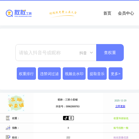
首页
会员中心
抖音
查权重
权重排行
违禁词过滤
视频去水印
提取音乐
更多>
昵称：三班小卖铺
2025-12-29
立即更新
抖音号：59962909763
权重：
权重等级较低
指数：
8
账号指数一般
粉丝：
222
粉丝质量优质