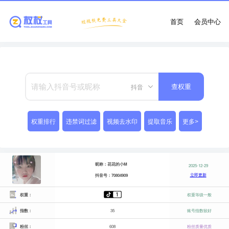
首页
会员中心
抖音
查权重
权重排行
违禁词过滤
视频去水印
提取音乐
更多>
昵称：花花的小M
2025-12-29
立即更新
抖音号：70804909
权重：
权重等级一般
指数：
35
账号指数较好
粉丝：
608
粉丝质量优质