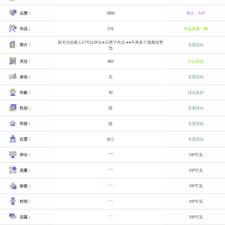
点赞：
3566
赞比：5.87
作品：
216
作品质量一般
新关注的家人们可以评论➕点赞下作品 ♥️♥️不再多个视频连赞
简介：
无需优化
🥰
关注：
865
可以优化
身份：
无
无需优化
年龄：
30
优化良好
性别：
隐
无需优化
学校：
隐
无需优化
位置：
浙江
无需优化
评分：
***
VIP可见
流量：
***
VIP可见
标签：
***
VIP可见
时间：
***
VIP可见
话题：
***
VIP可见