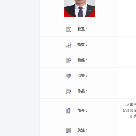
权重：
指数：
粉丝：
点赞：
作品：
1.从
简介：
始终遵
新
关注：