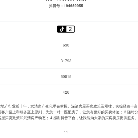
抖音号：194659955
630
31793
60815
426
事房地产行业近十年，武清房产变化尽在掌握。深谙房屋买卖政策及规律，实操经验丰富；
循客户至上和服务至上原则，为您一对一匹配房子，让您有更好的买卖体验； 3.随时
房屋买卖政策和武清房产动态； 4.感谢抖音平台，让我能为大家的买房卖房提供服务
11