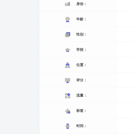
身份：
年龄：
性别：
学校：
位置：
评分：
流量：
标签：
时间：