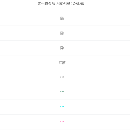
常州市金坛华城利源印染机械厂
隐
隐
隐
江苏
***
***
***
***