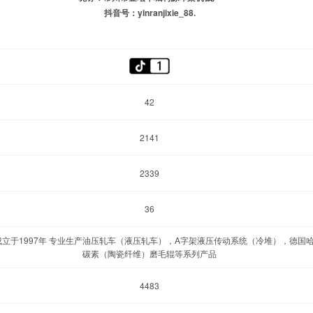
抖音号：yinranjixie_88.
42
2141
2339
36
立于1997年 专业生产油压轧车（液压轧车），A字架液压传动系统（冷堆），德国
碳素（陶瓷纤维）磨毛辊等系列产品
4483