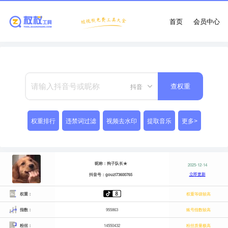
首页
会员中心
抖音
查权重
权重排行
违禁词过滤
视频去水印
提取音乐
更多>
昵称：狗子队长★
2025-12-14
立即更新
抖音号：gouzi73600765
权重：
权重等级较高
指数：
955863
账号指数较高
粉丝：
14550432
粉丝质量极高