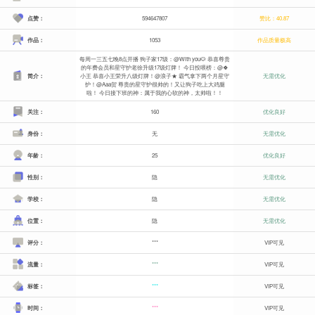
点赞：
594647807
赞比：40.87
作品：
1053
作品质量极高
每周一三五七晚8点开播 狗子家17级：@With you🐶 恭喜尊贵
的年费会员和星守护老徐升级17级灯牌！ 今日投喂榜：@🍀
简介：
小王 恭喜小王荣升八级灯牌！@浪子★ 霸气拿下两个月星守
无需优化
护！@Aaa贺 尊贵的星守护很帅的！又让狗子吃上大鸡腿
啦！ 今日接下班的神：属于我的心软的神，太帅啦！！
关注：
160
优化良好
身份：
无
无需优化
年龄：
25
优化良好
性别：
隐
无需优化
学校：
隐
无需优化
位置：
隐
无需优化
评分：
***
VIP可见
流量：
***
VIP可见
标签：
***
VIP可见
时间：
***
VIP可见